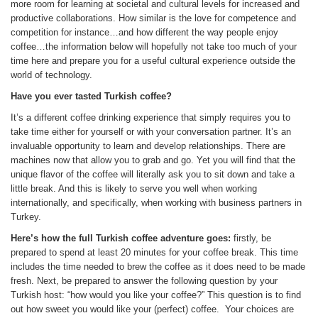
more room for learning at societal and cultural levels for increased and
productive collaborations. How similar is the love for competence and
competition for instance…and how different the way people enjoy
coffee…the information below will hopefully not take too much of your
time here and prepare you for a useful cultural experience outside the
world of technology.
Have you ever tasted Turkish coffee?
It’s a different coffee drinking experience that simply requires you to
take time either for yourself or with your conversation partner. It’s an
invaluable opportunity to learn and develop relationships. There are
machines now that allow you to grab and go. Yet you will find that the
unique flavor of the coffee will literally ask you to sit down and take a
little break. And this is likely to serve you well when working
internationally, and specifically, when working with business partners in
Turkey.
Here’s how the full Turkish coffee adventure goes:
firstly, be
prepared to spend at least 20 minutes for your coffee break. This time
includes the time needed to brew the coffee as it does need to be made
fresh. Next, be prepared to answer the following question by your
Turkish host: “how would you like your coffee?” This question is to find
out how sweet you would like your (perfect) coffee. Your choices are