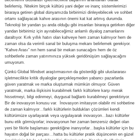
belirlemiş. Nitekim birçok kültürü yani değer ve inanç sistemlerimizi
biraraya getiren global dünyamızda birbirimizi dinleyebilecek ve sohbet
ortamı sağlayacak kahve arasının önemi kat kat artmış durumda.
Teknoloji bir yandan şu anda olduğu gibi insanları biraraya getirken diğer
yandan birbirimiz için ayırabileceğimiz anlamlı diyalog zamanlarını
daraltıyor. Kırk yıllık hatırı olan kahveye hem zaman kalmıyor hem de
zaman olsa da verimli sanal bir buluşma mekanı belirlemek gerekiyor.
“Kahve Arası” nın hem sanal bir mekan sunacağını hem de öz
sohbetlerle zaman yatırımınıza yüksek geridönüşüm sağlayacağını
umuyorum.
Çünkü Global Mindset araştırmasının da gösterdiği gibi uluslararası
işletmecilikte kritik diyaloglar gerçekleşmeden yabancı pazarlarda
güven yaratmak ve marka oluşturmak mümkün olmuyor. Güven
yaratmak, marka ilişkisini kurabilmek farklı kültürlere karşı merak
hissetmeyi, bilgi edinmeyi, duygusal bağlantı kurabilmeyi gerektiriyor.
Bir de inovasyon konusu var. İnovasyon imitasyon olabilir mi sohbetine
de zaman kalmıyor…farklı kültürlerin buldukları çözümleri kendi
kültürümüze uyarlayarak veya uygulayarak inovasyon…bazı kültürler
bunu etik görmüyorlar; inovasyonun her zaman benzersiz değeri olan
yeni bir fikirle başlaması gerektiğine inanıyorlar…başka kültürler için bu
hayatın doğal bir parçası…hatta bu kültürler pratik düşüncenin en güzel