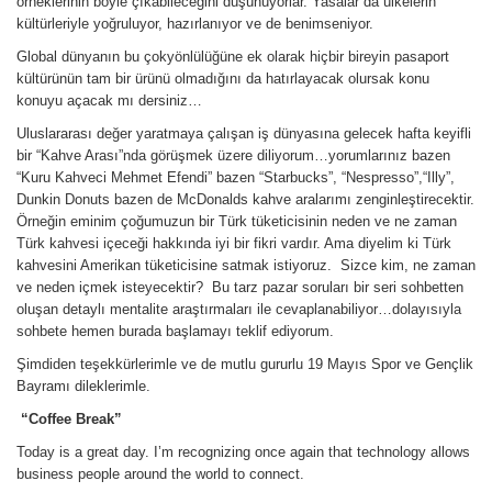
örneklerinin böyle çıkabileceğini düşünüyorlar. Yasalar da ülkelerin
kültürleriyle yoğruluyor, hazırlanıyor ve de benimseniyor.
Global dünyanın bu çokyönlülüğüne ek olarak hiçbir bireyin pasaport
kültürünün tam bir ürünü olmadığını da hatırlayacak olursak konu
konuyu açacak mı dersiniz…
Uluslararası değer yaratmaya çalışan iş dünyasına gelecek hafta keyifli
bir “Kahve Arası”nda görüşmek üzere diliyorum…yorumlarınız bazen
“Kuru Kahveci Mehmet Efendi” bazen “Starbucks”, “Nespresso”,“Illy”,
Dunkin Donuts bazen de McDonalds kahve aralarımı zenginleştirecektir.
Örneğin eminim çoğumuzun bir Türk tüketicisinin neden ve ne zaman
Türk kahvesi içeceği hakkında iyi bir fikri vardır. Ama diyelim ki Türk
kahvesini Amerikan tüketicisine satmak istiyoruz. Sizce kim, ne zaman
ve neden içmek isteyecektir? Bu tarz pazar soruları bir seri sohbetten
oluşan detaylı mentalite araştırmaları ile cevaplanabiliyor…dolayısıyla
sohbete hemen burada başlamayı teklif ediyorum.
Şimdiden teşekkürlerimle ve de mutlu gururlu 19 Mayıs Spor ve Gençlik
Bayramı dileklerimle.
“
Coffee Break”
Today is a great day. I’m recognizing once again that technology allows
business people around the world to connect.