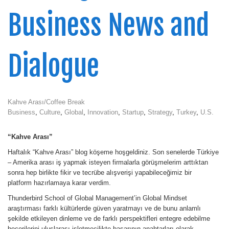
Business News and
Dialogue
Kahve Arası/Coffee Break
Business
,
Culture
,
Global
,
Innovation
,
Startup
,
Strategy
,
Turkey
,
U.S.
“Kahve Arası”
Haftalık “Kahve Arası” blog köşeme hoşgeldiniz. Son senelerde Türkiye
– Amerika arası iş yapmak isteyen firmalarla görüşmelerim arttıktan
sonra hep birlikte fikir ve tecrübe alışverişi yapabileceğimiz bir
platform hazırlamaya karar verdim.
Thunderbird School of Global Management’in Global Mindset
araştırması farklı kültürlerde güven yaratmayı ve de bunu anlamlı
şekilde etkileyen dinleme ve de farklı perspektifleri entegre edebilme
becerilerini uluslarası işletmecilikte başarının anahtarları olarak