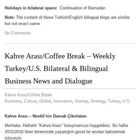
Holidays in bilateral space:
Continuation of Ramadan
Note:
The content of these Turkish/English bilingual blogs are similar
but not exact same.
No Comments
Kahve Arası/Coffee Break – Weekly
Turkey/U.S. Bilateral & Bilingual
Business News and Dialogue
Kahve Arası/Coffee Break
Business
,
Culture
,
Global
,
Innovation
,
Startup
,
Strategy
,
Turkey
,
U.S.
Kahve Arası –
Nestlé’nin
Damak Çikolatası
Merhaba. Haftalık “Kahve Arası” buluşmamıza hoşgeldiniz. Bu hafta
2015/2016 Noel döneminde yaşadığım güzel bir anıdan bahsetmek
istiyorum.