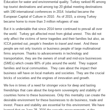
Education for water and environmental quality. Turkey ranked #6 among
top tourist destinations and among top 20 global meeting destinations
with 190 international conferences in 2014. Istanbul became the
European Capital of Culture in 2010. As of 2015, a strong Turkey
became home to more than 3 million refugees of war.
But it is undeniable that since 2014 terror continued to prevail all over
the world. Turkey got affected most from global unrest. This did not
only affect the victims of terror tragedies and their families but also, as
ICCA pointed out,
people’s freedom to travel and meet
. And these
people are not only tourists or business people of large multinational
firms anymore. Thanks to advancements in technology and
transportation, they are the owners of small and mid-size businesses
(SMEs) which create 90% of jobs around the world. They support
families and local communities. They care about the impact their
business will have on local markets and societies. They are the crucial
bricks of societies and the engines of innovation and growth.
We live in times of a need for stronger voice for deep and lasting
friendships that care about the
long-term
sovereignty and stability of
countries home to these businesses. Only this mentality can create the
desirable environment for these businesses to do business, trade and
invest. Peace and stability are essential for this environment. We have
learned that on June 28, 2016 the security measurements at the