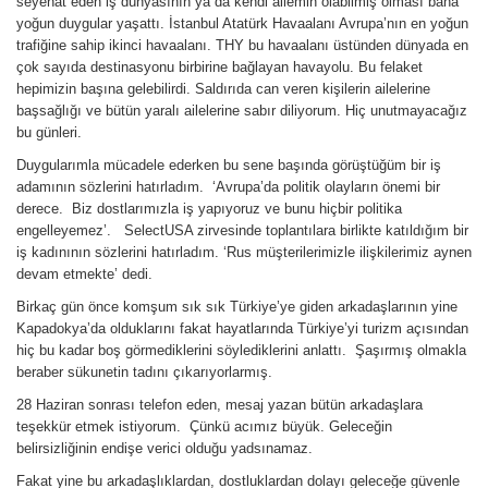
seyehat eden iş dünyasının ya da kendi ailemin olabilmiş olması bana
yoğun duygular yaşattı. İstanbul Atatürk Havaalanı Avrupa’nın en yoğun
trafiğine sahip ikinci havaalanı. THY bu havaalanı üstünden dünyada en
çok sayıda destinasyonu birbirine bağlayan havayolu. Bu felaket
hepimizin başına gelebilirdi. Saldırıda can veren kişilerin ailelerine
başsağlığı ve bütün yaralı ailelerine sabır diliyorum. Hiç unutmayacağız
bu günleri.
Duygularımla mücadele ederken bu sene başında görüştüğüm bir iş
adamının sözlerini hatırladım. ‘Avrupa’da politik olayların önemi bir
derece. Biz dostlarımızla iş yapıyoruz ve bunu hiçbir politika
engelleyemez’. SelectUSA zirvesinde toplantılara birlikte katıldığım bir
iş kadınının sözlerini hatırladım. ‘Rus müşterilerimizle ilişkilerimiz aynen
devam etmekte’ dedi.
Birkaç gün önce komşum sık sık Türkiye’ye giden arkadaşlarının yine
Kapadokya’da olduklarını fakat hayatlarında Türkiye’yi turizm açısından
hiç bu kadar boş görmediklerini söylediklerini anlattı. Şaşırmış olmakla
beraber sükunetin tadını çıkarıyorlarmış.
28 Haziran sonrası telefon eden, mesaj yazan bütün arkadaşlara
teşekkür etmek istiyorum. Çünkü acımız büyük. Geleceğin
belirsizliğinin endişe verici olduğu yadsınamaz.
Fakat yine bu arkadaşlıklardan, dostluklardan dolayı geleceğe güvenle