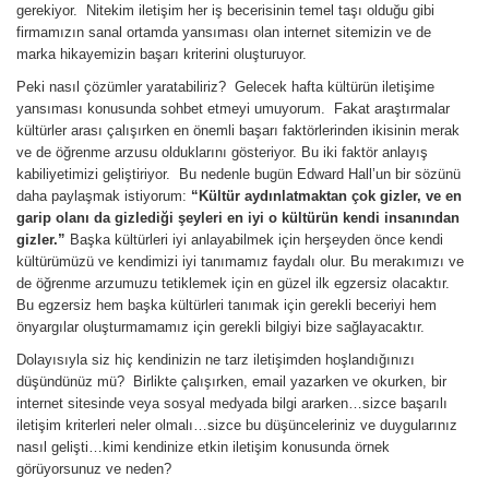
gerekiyor. Nitekim iletişim her iş becerisinin temel taşı olduğu gibi
firmamızın sanal ortamda yansıması olan internet sitemizin ve de
marka hikayemizin başarı kriterini oluşturuyor.
Peki nasıl çözümler yaratabiliriz? Gelecek hafta kültürün iletişime
yansıması konusunda sohbet etmeyi umuyorum. Fakat araştırmalar
kültürler arası çalışırken en önemli başarı faktörlerinden ikisinin merak
ve de öğrenme arzusu olduklarını gösteriyor. Bu iki faktör anlayış
kabiliyetimizi geliştiriyor. Bu nedenle bugün Edward Hall’un bir sözünü
daha paylaşmak istiyorum:
“Kültür aydınlatmaktan çok gizler, ve en
garip olanı da gizlediği şeyleri en iyi o kültürün kendi insanından
gizler.”
Başka kültürleri iyi anlayabilmek için herşeyden önce kendi
kültürümüzü ve kendimizi iyi tanımamız faydalı olur. Bu merakımızı ve
de öğrenme arzumuzu tetiklemek için en güzel ilk egzersiz olacaktır.
Bu egzersiz hem başka kültürleri tanımak için gerekli beceriyi hem
önyargılar oluşturmamamız için gerekli bilgiyi bize sağlayacaktır.
Dolayısıyla siz hiç kendinizin ne tarz iletişimden hoşlandığınızı
düşündünüz mü? Birlikte çalışırken, email yazarken ve okurken, bir
internet sitesinde veya sosyal medyada bilgi ararken…sizce başarılı
iletişim kriterleri neler olmalı…sizce bu düşünceleriniz ve duygularınız
nasıl gelişti…kimi kendinize etkin iletişim konusunda örnek
görüyorsunuz ve neden?