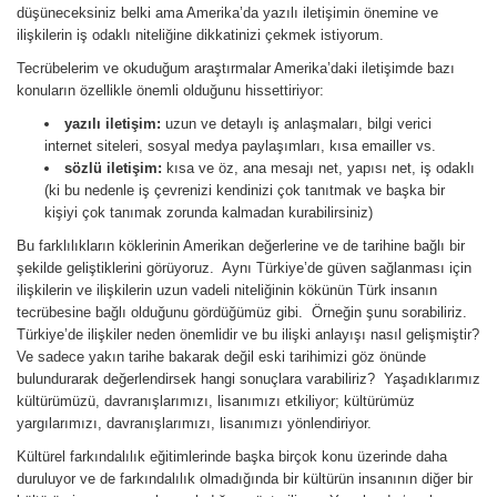
düşüneceksiniz belki ama Amerika’da yazılı iletişimin önemine ve
ilişkilerin iş odaklı niteliğine dikkatinizi çekmek istiyorum.
Tecrübelerim ve okuduğum araştırmalar Amerika’daki iletişimde bazı
konuların özellikle önemli olduğunu hissettiriyor:
yazılı iletişim:
uzun ve detaylı iş anlaşmaları, bilgi verici
internet siteleri, sosyal medya paylaşımları, kısa emailler vs.
sözlü iletişim:
kısa ve öz, ana mesajı net, yapısı net, iş odaklı
(ki bu nedenle iş çevrenizi kendinizi çok tanıtmak ve başka bir
kişiyi çok tanımak zorunda kalmadan kurabilirsiniz)
Bu farklılıkların köklerinin Amerikan değerlerine ve de tarihine bağlı bir
şekilde geliştiklerini görüyoruz. Aynı Türkiye’de güven sağlanması için
ilişkilerin ve ilişkilerin uzun vadeli niteliğinin kökünün Türk insanın
tecrübesine bağlı olduğunu gördüğümüz gibi. Örneğin şunu sorabiliriz.
Türkiye’de ilişkiler neden önemlidir ve bu ilişki anlayışı nasıl gelişmiştir?
Ve sadece yakın tarihe bakarak değil eski tarihimizi göz önünde
bulundurarak değerlendirsek hangi sonuçlara varabiliriz? Yaşadıklarımız
kültürümüzü, davranışlarımızı, lisanımızı etkiliyor; kültürümüz
yargılarımızı, davranışlarımızı, lisanımızı yönlendiriyor.
Kültürel farkındalılık eğitimlerinde başka birçok konu üzerinde daha
duruluyor ve de farkındalılık olmadığında bir kültürün insanının diğer bir