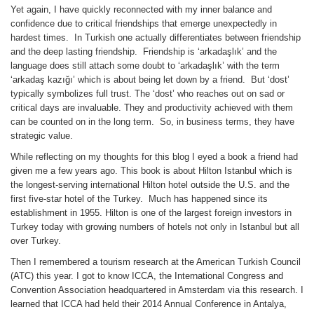
Yet again, I have quickly reconnected with my inner balance and
confidence due to critical friendships that emerge unexpectedly in
hardest times. In Turkish one actually differentiates between friendship
and the deep lasting friendship. Friendship is ‘arkadaşlık’ and the
language does still attach some doubt to ‘arkadaşlık’ with the term
‘arkadaş kazığı’ which is about being let down by a friend. But ‘dost’
typically symbolizes full trust. The ‘dost’ who reaches out on sad or
critical days are invaluable. They and productivity achieved with them
can be counted on in the long term. So, in business terms, they have
strategic value.
While reflecting on my thoughts for this blog I eyed a book a friend had
given me a few years ago. This book is about Hilton Istanbul which is
the longest-serving international Hilton hotel outside the U.S. and the
first five-star hotel of the Turkey. Much has happened since its
establishment in 1955. Hilton is one of the largest foreign investors in
Turkey today with growing numbers of hotels not only in Istanbul but all
over Turkey.
Then I remembered a tourism research at the American Turkish Council
(ATC) this year. I got to know ICCA, the International Congress and
Convention Association headquartered in Amsterdam via this research. I
learned that ICCA had held their 2014 Annual Conference in Antalya,