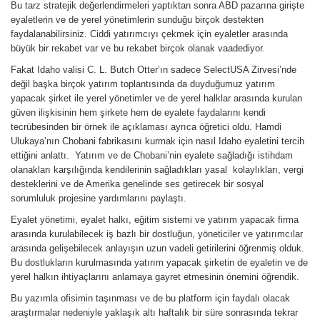
Bu tarz stratejik değerlendirmeleri yaptıktan sonra ABD pazarına girişte
eyaletlerin ve de yerel yönetimlerin sunduğu birçok destekten
faydalanabilirsiniz. Ciddi yatırımcıyı çekmek için eyaletler arasında
büyük bir rekabet var ve bu rekabet birçok olanak vaadediyor.
Fakat Idaho valisi C. L. Butch Otter’ın sadece SelectUSA Zirvesi’nde
değil başka birçok yatırım toplantısında da duyduğumuz yatırım
yapacak şirket ile yerel yönetimler ve de yerel halklar arasında kurulan
güven ilişkisinin hem şirkete hem de eyalete faydalarını kendi
tecrübesinden bir örnek ile açıklaması ayrıca öğretici oldu. Hamdi
Ulukaya’nın Chobani fabrikasını kurmak için nasıl Idaho eyaletini tercih
ettiğini anlattı. Yatırım ve de Chobani’nin eyalete sağladığı istihdam
olanakları karşılığında kendilerinin sağladıkları yasal kolaylıkları, vergi
desteklerini ve de Amerika genelinde ses getirecek bir sosyal
sorumluluk projesine yardımlarını paylaştı.
Eyalet yönetimi, eyalet halkı, eğitim sistemi ve yatırım yapacak firma
arasında kurulabilecek iş bazlı bir dostluğun, yöneticiler ve yatırımcılar
arasında gelişebilecek anlayışın uzun vadeli getirilerini öğrenmiş olduk.
Bu dostlukların kurulmasında yatırım yapacak şirketin de eyaletin ve de
yerel halkın ihtiyaçlarını anlamaya gayret etmesinin önemini öğrendik.
Bu yazımla ofisimin taşınması ve de bu platform için faydalı olacak
araştırmalar nedeniyle yaklaşık altı haftalık bir süre sonrasında tekrar