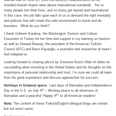
Istanbul Atatürk Airport were above international standards. Yet so
many people lost their lives, and so many got injured and traumatized.
In this case, the job falls upon each of us to demand the right mentality
and policies that will create the safe environment to travel and do
business. What do you think?
I thank Görkem Karakuş, the Washington Tourism and Culture
Counselor of Turkey for her time and support in my learning on tourism
as well as Howard Beasey, the president of the American Turkish
Council (ATC) and Barın Kayaoğlu, a journalist and researcher at heart I
feel indepted to.
Looking forward to sharing advice by Governor Butch Otter of Idaho on
succeeding when investing in the United States and his thoughts on the
importance of personal relationship and trust. I’m sure we could all learn
from his great experience and discuss approaches for success.
Holidays in bilateral space:
Last days of Ramadan and Independence
th
Day in the U.S. on July 4
– Wishing peace to all observers of
th
Ramadan and a peaceful “Happy 4
” to all American readers!
Note:
The content of these Turkish/English bilingual blogs are similar
but not exact same.