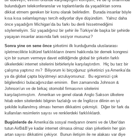
bulunduğum telekonferanslar ve toplantılarda da yaşadıktan sonra
dikkat etmem gereken bir konu olarak belirledim. Burada insanlar böyle
kısa kısa selamlaşmayı tercih ediyorlar diye düşündüm. Yalnız daha
önce yaşadığım Michigan’da bu farkı bu denli hissetmediğimi
söylemeliyim. Siz yaşadığınız bir şehir ile Türkiye’de başka bir şehirde
yaşayan insanlar arasında fark seziyor musunuz?
Sonra yine on sene önce
şirketimi ilk kurduğumda uluslararası
işletmecilikte kültürel farklılıkların önemi hakkında bir dernek kongresi
için bir sunum vermeye davet edildiğimde global bir şirketin farklı
ülkelerdeki internet sitelerini birbirleriyle karşılaştırdım. Hiç bu tarz bir
çalışma yaptınız mı? Biliyorum ki birçoğunuz şirketinizi ya Amerika’da
ya da global çapta büyütmeyi arzuluyorsunuz. Bu egzersizi çok
bilgilendirici bulacağınızdan eminim. Ben zamanında Johnson &
Johnson’un ve de birkaç otomobil firmasının sitelerini
karşılaştırmıştım. Amerikan ve genel olarak Anglo Sakson ülkelere
hitab eden sitelerdeki bilginin fazlalığı ve de İngilizce dilinin en iyi
şekilde kullanılmış olması hemen dikkatimi çekmişti. Diğer bir fark da
kullanılan resimlerin sayısı ve renklerdeki farklılıklardı.
Bugünlerde de
Amerika’da sosyal medyanın önemi ve de Uber’dan
tutun AirB&B’ye kadar internet olmasa olmaz olan şirketlerin her gün
artan sayısı dikkatimi çekiyor. Bunun iletişim ile ne alakası var diye