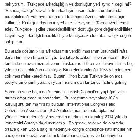
bakıyorum. Türkçede arkadaşlığın ve dostluğun yeri ayrıdır, değil mi?
‘Arkadaş kazığı’ kavramı ile arkadaşın insanı halen zor durumda
bırakabileceği varsayılır ama dost kelimesi güveni ifade etmek için
kullanılır. Kötü gün dostunun yeri özellikle ayrıdır. Tam güveni temsil
eder. Türkçede ilişkiler vaadedebildikleri dostluğa göre değerlendirilirler.
Hayırlı sayılırlar. İşletmecilik diliyle konuşacak olursak stratejik değere
sahiptirler.
Bu arada gözüm bir iş arkadaşımın verdiği masamın üstündeki rafta
duran bir Hilton kitabına ilişti. Bu kitap İstanbul Hilton’un nasıl Hilton
tarihinde en uzun hizmet veren uluslararası Hilton ve Türkiye’nin ilk beş
yıldızlı olteli olduğunu anlatıyor. Bu otelin kurulduğu 1955 yılından beri
çok mesafeler katedilmiş. Bugün Hilton bütün Türkiye’de onlarca
oteliyle en önemli yabancı yatırımcılarından bir tanesi haline gelmiş.
Sonra bu sene başında American Turkish Council’de yaptığımız bir
turizm araştırmasını hatırladım. Bu araştırma sayesinde ICCA
kuruluşunu tanıma fırsatı buldum. International Congress and
Convention Association (ICCA) uluslararası dernek toplantısı
yöneticilerinin derneği. Amsterdam merkezli bu kuruluş 2014 yılında
kongresini Antalya’da düzenlemiş. Bölgedeki terör ve de o sırada
ortaya çıkan Ebola salgını nedeniyle kongre öncesinde katılımcılarının
endişelerine cevap verebilmek durumunda kalmış ve kongreyi bu