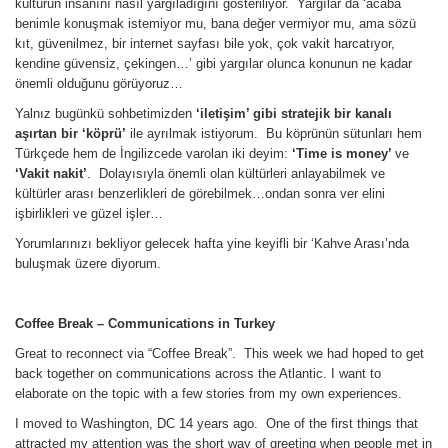
kültürün insanını nasıl yargıladığını gösteriliyor. Yargılar da ‘acaba
benimle konuşmak istemiyor mu, bana değer vermiyor mu, ama sözü
kıt, güvenilmez, bir internet sayfası bile yok, çok vakit harcatıyor,
kendine güvensiz, çekingen…’ gibi yargılar olunca konunun ne kadar
önemli olduğunu görüyoruz…
Yalnız bugünkü sohbetimizden
‘iletişim’ gibi stratejik bir kanalı
aşırtan bir ‘köprü’
ile ayrılmak istiyorum. Bu köprünün sütunları hem
Türkçede hem de İngilizcede varolan iki deyim:
‘Time is money’
ve
‘Vakit nakit’
. Dolayısıyla önemli olan kültürleri anlayabilmek ve
kültürler arası benzerlikleri de görebilmek…ondan sonra ver elini
işbirlikleri ve güzel işler…
Yorumlarınızı bekliyor gelecek hafta yine keyifli bir ‘Kahve Arası’nda
buluşmak üzere diyorum.
Coffee Break
– Communications in Turkey
Great to reconnect via “Coffee Break”. This week we had hoped to get
back together on communications across the Atlantic. I want to
elaborate on the topic with a few stories from my own experiences.
I moved to Washington, DC 14 years ago. One of the first things that
attracted my attention was the short way of greeting when people met in