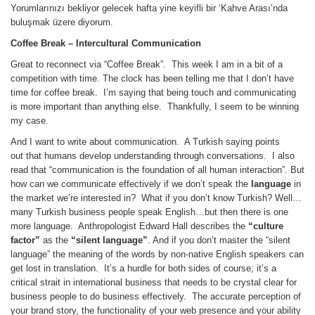
Yorumlarınızı bekliyor gelecek hafta yine keyifli bir ‘Kahve Arası’nda
buluşmak üzere diyorum.
Coffee Break
– Intercultural Communication
Great to reconnect via “Coffee Break”. This week I am in a bit of a
competition with time. The clock has been telling me that I don’t have
time for coffee break. I’m saying that being touch and communicating
is more important than anything else. Thankfully, I seem to be winning
my case.
And I want to write about communication. A Turkish saying points
out that humans develop understanding through conversations. I also
read that “communication is the foundation of all human interaction”. But
how can we communicate effectively if we don’t speak the
language
in
the market we’re interested in? What if you don’t know Turkish? Well…
many Turkish business people speak English…but then there is one
more language. Anthropologist Edward Hall describes the
“culture
factor”
as the
“silent language”
. And if you don’t master the “silent
language” the meaning of the words by non-native English speakers can
get lost in translation. It’s a hurdle for both sides of course; it’s a
critical strait in international business that needs to be crystal clear for
business people to do business effectively. The accurate perception of
your brand story, the functionality of your web presence and your ability