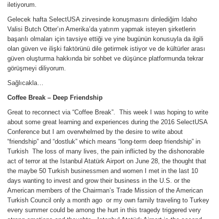
iletiyorum.
Gelecek hafta SelectUSA zirvesinde konuşmasını dinlediğim Idaho
Valisi Butch Otter’ın Amerika’da yatırım yapmak isteyen şirketlerin
başarılı olmaları için tavsiye ettiği ve yine bugünün konusuyla da ilgili
olan güven ve ilişki faktörünü dile getirmek istiyor ve de kültürler arası
güven oluşturma hakkında bir sohbet ve düşünce platformunda tekrar
görüşmeyi diliyorum.
Sağlıcakla…
Coffee Break
– Deep Friendship
Great to reconnect via “Coffee Break”. This week I was hoping to write
about some great learning and experiences during the 2016 SelectUSA
Conference but I am overwhelmed by the desire to write about
“friendship” and “dostluk” which means “long-term deep friendship” in
Turkish The loss of many lives, the pain inflicted by the dishonorable
act of terror at the Istanbul Atatürk Airport on June 28, the thought that
the maybe 50 Turkish businessmen and women I met in the last 10
days wanting to invest and grow their business in the U.S. or the
American members of the Chairman’s Trade Mission of the American
Turkish Council only a month ago or my own family traveling to Turkey
every summer could be among the hurt in this tragedy triggered very