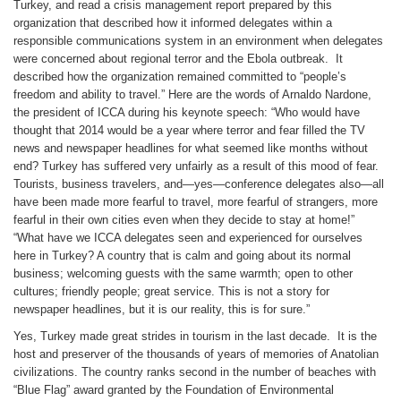
Turkey, and read a crisis management report prepared by this
organization that described how it informed delegates within a
responsible communications system in an environment when delegates
were concerned about regional terror and the Ebola outbreak. It
described how the organization remained committed to “people’s
freedom and ability to travel.” Here are the words of Arnaldo Nardone,
the president of ICCA during his keynote speech: “Who would have
thought that 2014 would be a year where terror and fear filled the TV
news and newspaper headlines for what seemed like months without
end? Turkey has suffered very unfairly as a result of this mood of fear.
Tourists, business travelers, and—yes—conference delegates also—all
have been made more fearful to travel, more fearful of strangers, more
fearful in their own cities even when they decide to stay at home!”
“What have we ICCA delegates seen and experienced for ourselves
here in Turkey? A country that is calm and going about its normal
business; welcoming guests with the same warmth; open to other
cultures; friendly people; great service. This is not a story for
newspaper headlines, but it is our reality, this is for sure.”
Yes, Turkey made great strides in tourism in the last decade. It is the
host and preserver of the thousands of years of memories of Anatolian
civilizations. The country ranks second in the number of beaches with
“Blue Flag” award granted by the Foundation of Environmental