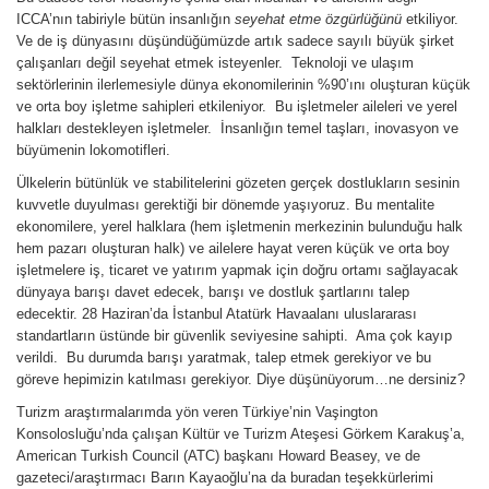
ICCA’nın tabiriyle bütün insanlığın
seyehat etme özgürlüğünü
etkiliyor.
Ve de iş dünyasını düşündüğümüzde artık sadece sayılı büyük şirket
çalışanları değil seyehat etmek isteyenler. Teknoloji ve ulaşım
sektörlerinin ilerlemesiyle dünya ekonomilerinin %90’ını oluşturan küçük
ve orta boy işletme sahipleri etkileniyor. Bu işletmeler aileleri ve yerel
halkları destekleyen işletmeler. İnsanlığın temel taşları, inovasyon ve
büyümenin lokomotifleri.
Ülkelerin bütünlük ve stabilitelerini gözeten gerçek dostlukların sesinin
kuvvetle duyulması gerektiği bir dönemde yaşıyoruz. Bu mentalite
ekonomilere, yerel halklara (hem işletmenin merkezinin bulunduğu halk
hem pazarı oluşturan halk) ve ailelere hayat veren küçük ve orta boy
işletmelere iş, ticaret ve yatırım yapmak için doğru ortamı sağlayacak
dünyaya barışı davet edecek, barışı ve dostluk şartlarını talep
edecektir. 28 Haziran’da İstanbul Atatürk Havaalanı uluslararası
standartların üstünde bir güvenlik seviyesine sahipti. Ama çok kayıp
verildi. Bu durumda barışı yaratmak, talep etmek gerekiyor ve bu
göreve hepimizin katılması gerekiyor. Diye düşünüyorum…ne dersiniz?
Turizm araştırmalarımda yön veren Türkiye’nin Vaşington
Konsolosluğu’nda çalışan Kültür ve Turizm Ateşesi Görkem Karakuş’a,
American Turkish Council (ATC) başkanı Howard Beasey, ve de
gazeteci/araştırmacı Barın Kayaoğlu’na da buradan teşekkürlerimi