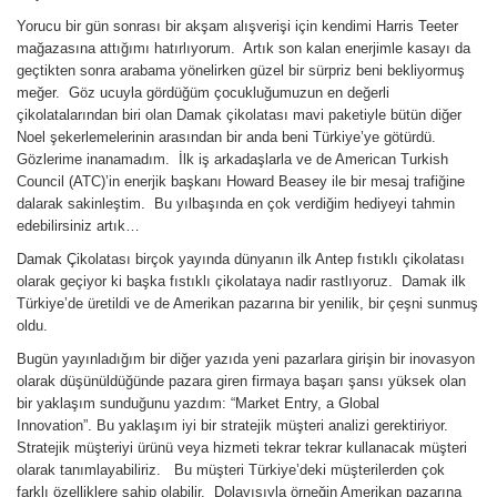
Yorucu bir gün sonrası bir akşam alışverişi için kendimi Harris Teeter
mağazasına attığımı hatırlıyorum. Artık son kalan enerjimle kasayı da
geçtikten sonra arabama yönelirken güzel bir sürpriz beni bekliyormuş
meğer. Göz ucuyla gördüğüm çocukluğumuzun en değerli
çikolatalarından biri olan Damak çikolatası mavi paketiyle bütün diğer
Noel şekerlemelerinin arasından bir anda beni Türkiye’ye götürdü.
Gözlerime inanamadım. İlk iş arkadaşlarla ve de American Turkish
Council (ATC)’in enerjik başkanı Howard Beasey ile bir mesaj trafiğine
dalarak sakinleştim. Bu yılbaşında en çok verdiğim hediyeyi tahmin
edebilirsiniz artık…
Damak Çikolatası birçok yayında dünyanın ilk Antep fıstıklı çikolatası
olarak geçiyor ki başka fıstıklı çikolataya nadir rastlıyoruz. Damak ilk
Türkiye’de üretildi ve de Amerikan pazarına bir yenilik, bir çeşni sunmuş
oldu.
Bugün yayınladığım bir diğer yazıda yeni pazarlara girişin bir inovasyon
olarak düşünüldüğünde pazara giren firmaya başarı şansı yüksek olan
bir yaklaşım sunduğunu yazdım: “Market Entry, a Global
Innovation”. Bu yaklaşım iyi bir stratejik müşteri analizi gerektiriyor.
Stratejik müşteriyi ürünü veya hizmeti tekrar tekrar kullanacak müşteri
olarak tanımlayabiliriz. Bu müşteri Türkiye’deki müşterilerden çok
farklı özelliklere sahip olabilir. Dolayısıyla örneğin Amerikan pazarına