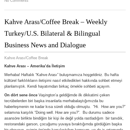
No Comments
Kahve Arası/Coffee Break – Weekly
Turkey/U.S. Bilateral & Bilingual
Business News and Dialogue
Kahve Arası/Coffee Break
Kahve Arası –
Amerika’da İletişim
Merhaba! Haftalık “Kahve Arası” buluşmamıza hoşgeldiniz. Bu hafta
kültürel farklılıkların iletişimi nasıl etkiledikleri hakkında sohbet etmeyi
planlamıştık. Kendi hayatımdan birkaç örnekle sohbeti açayım.
On dört sene önce
Vaşington’a geldiğimde ilk dikkatimi çeken
tecrübelerden biri başka insanlarla merhabalaştığımızda bu
haberleşmenin ne kadar kısa süreli olduğu olmuştu. “Hi. How are you?”
selamına karşılık “Doing well. How are you?”. Bu durumu sadece
asansöre birlikte bindiğim bir kişi ile değil yolda rastladığım bir tanıdık,
restorandaki garson, çocuğumu yuvaya bıraktığımda gördüğüm başka
bir ebeveyn, evimin önünde karşılaştığım komşum, ve de iş ortamında