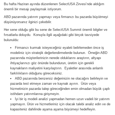
Bu hafta Haziran ayında düzenlenen SelectUSA Zirvesi’nde aldığım
önemli bir mesajı paylaşmak istiyorum.
ABD pazarında yatırım yapmayı veya firmanızı bu pazarda büyütmeyi
düşünüyorsanız ilginizi çekebilir.
Her sene olduğu gibi bu sene de SelectUSA Summit önemli bilgiler ve
fırsatlarla doluydu. Konuyla ilgili aşağıdaki gibi birçok tavsiyede
bulunuldu:
Firmanızı kurmak isteyeceğiniz eyaleti belirlemeden önce iş
modeliniz için stratejik değerlendirmelerde bulunun. Örneğin ABD
pazarında müşterilerinizin nerede olduklarını araştırın, altyapı
ihtiyaçlarınızı göz önünde bulundurun, üretim için gerekli
kaynakların maliyetini karşılaştırın. Eyaletler arasında anlamlı
farklılıkların olduğunu göreceksiniz.
ABD pazarında benzersiz değerinizin ne olacağını belirleyin ve
pazarda test etmeye zaman ve kaynak ayırın. Ürün veya
hizmetinizin pazarda talep göreceğinden emin olmadan büyük çaplı
istihdam yatırımlarına girişmeyin.
İyi bir iş modeli analizi yapmadan hemen uzun vadeli bir yatırım
yapmayın. Ürün ve hizmetleriniz için olacak talebi analiz edin ve de
kapasiteniz dahilinde aşama aşama büyümeyi hedefleyin.