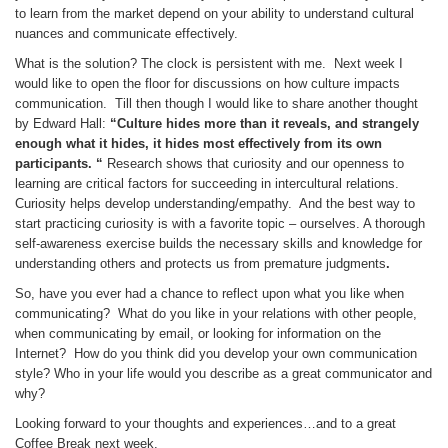
to learn from the market depend on your ability to understand cultural
nuances and communicate effectively.
What is the solution? The clock is persistent with me. Next week I
would like to open the floor for discussions on how culture impacts
communication. Till then though I would like to share another thought
by Edward Hall:
“
Culture hides more than it reveals, and strangely
enough what it hides, it hides most effectively from its own
participants.
“
Research shows that curiosity and our openness to
learning are critical factors for succeeding in intercultural relations.
Curiosity helps develop understanding/empathy. And the best way to
start practicing curiosity is with a favorite topic – ourselves. A thorough
self-awareness exercise builds the necessary skills and knowledge for
understanding others and protects us from premature judgments
.
So, have you ever had a chance to reflect upon what you like when
communicating? What do you like in your relations with other people,
when communicating by email, or looking for information on the
Internet? How do you think did you develop your own communication
style? Who in your life would you describe as a great communicator and
why?
Looking forward to your thoughts and experiences…and to a great
Coffee Break next week.