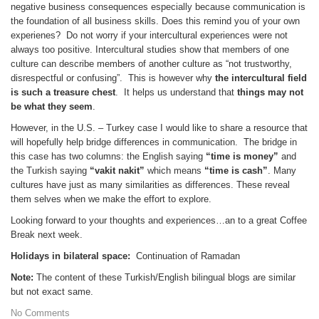
negative business consequences especially because communication is
the foundation of all business skills. Does this remind you of your own
experienes? Do not worry if your intercultural experiences were not
always too positive. Intercultural studies show that members of one
culture can describe members of another culture as “not trustworthy,
disrespectful or confusing”. This is however why
the intercultural field
is such a treasure chest
. It helps us understand that
things may not
be what they seem
.
However, in the U.S. – Turkey case I would like to share a resource that
will hopefully help bridge differences in communication. The bridge in
this case has two columns: the English saying
“time is money”
and
the Turkish saying
“vakit nakit”
which means
“time is cash”
. Many
cultures have just as many similarities as differences. These reveal
them selves when we make the effort to explore.
Looking forward to your thoughts and experiences…an to a great Coffee
Break next week.
Holidays in bilateral space:
Continuation of Ramadan
Note:
The content of these Turkish/English bilingual blogs are similar
but not exact same.
No Comments