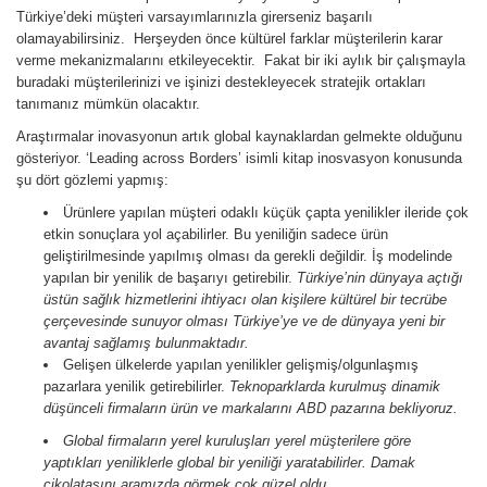
Türkiye’deki müşteri varsayımlarınızla girerseniz başarılı
olamayabilirsiniz. Herşeyden önce kültürel farklar müşterilerin karar
verme mekanizmalarını etkileyecektir. Fakat bir iki aylık bir çalışmayla
buradaki müşterilerinizi ve işinizi destekleyecek stratejik ortakları
tanımanız mümkün olacaktır.
Araştırmalar inovasyonun artık global kaynaklardan gelmekte olduğunu
gösteriyor. ‘Leading across Borders’ isimli kitap inosvasyon konusunda
şu dört gözlemi yapmış:
Ürünlere yapılan müşteri odaklı küçük çapta yenilikler ileride çok
etkin sonuçlara yol açabilirler. Bu yeniliğin sadece ürün
geliştirilmesinde yapılmış olması da gerekli değildir. İş modelinde
yapılan bir yenilik de başarıyı getirebilir.
Türkiye’nin dünyaya açtığı
üstün sağlık hizmetlerini ihtiyacı olan kişilere kültürel bir tecrübe
çerçevesinde sunuyor olması Türkiye’ye ve de dünyaya yeni bir
avantaj sağlamış bulunmaktadır.
Gelişen ülkelerde yapılan yenilikler gelişmiş/olgunlaşmış
pazarlara yenilik getirebilirler.
Teknoparklarda kurulmuş dinamik
düşünceli firmaların ürün ve markalarını ABD pazarına bekliyoruz.
Global firmaların yerel kuruluşları yerel müşterilere göre
yaptıkları yeniliklerle global bir yeniliği yaratabilirler.
Damak
çikolatasını aramızda görmek çok güzel oldu.