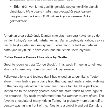
Etkin ürün ve hizmet yeniliği genelde sosyal yenilikle alakalı
olmaktadır.
Mavi Jeans’in Mısır’da uyguladığı eski jeansin
bağışlanmasına karşın %30 indirim kuponu vermesi dikkat
çekmektedir.
Amerikan gıda sektöründe Damak çikolatası yanısıra kayısılar ve de
incirler Türkiye’yi sık sık hatırlatıyorlar. Darısı zeytinyağ, kahve, çay ve
birçok başka gıda ürününe diyorum. Yorumlarınızı bekliyor gelecek
hafta yine keyifli bir ‘Kahve Arası’nda buluşmak üzere diyorum.
Coffee Break
– Damak Chocolate by
Nestlé
Great to reconnect via “Coffee Break”. This week I’m going to tell you
about a fun memory from this past holiday season.
Following a long and tedious day I had ended up at our Harris Teeter
store. I was feeling particularly tired that day and finally started walking
to the parking validation machine. Just then a familiar blue package
invited me to the holiday goodies booth the store tends to have right at
the entrance. My spirit transformed from
fair weather
to
blue skies.
The
favorite chocolate of many kids in Turkey for probably more than half a
century was right in front of me. Nestlé is a global brand but Damak is