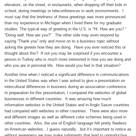
elevators, on the street, in restaurants, when dropping off their kids in
school, during meetings or teleconferences in work environments. I
must say that the briefness of these greetings was more pronounced
than my experience in Michigan when I lived there for my graduate
studies. The typical way of greeting in the U.S. is “Hi. How are you? “
“Doing well. How are you?”. The other side may even respond by
saying “Thank you” only and move on to a business topic without
asking the greeter how they are doing. Have you ever noticed this or
thought about this? If not you may be surprised if you encounter a
person in Turkey who is much more interested in how you are doing and
who you are in personal life. How would you feel in that situation?
Another time when I noticed a significant difference in communications
in the United States was when I was asked to give a presentation on
intercultural differences in business during an association conference.
In preparation for this presentation, I compared the websites of global
businesses in different countries. It was amazing how much
information websites in the United States and in Anglo Saxon countries
had compared with websites in other countries. There were also more
and different images as well as different color schemes being used in
other countries. Also, the use of English language felt pretty flawless
on American websites…I guess naturally…but it’s important to notice as
without awareness we may make judgments that lead to unproductive