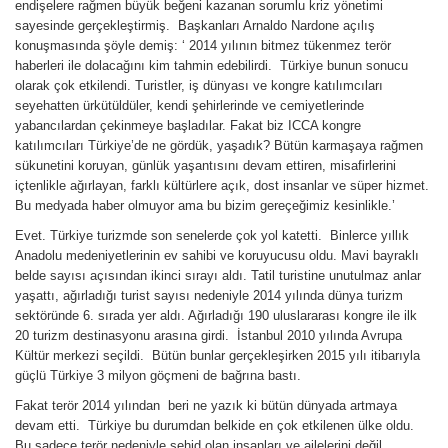
endişelere rağmen büyük beğeni kazanan sorumlu kriz yönetimi
sayesinde gerçekleştirmiş. Başkanları Arnaldo Nardone açılış
konuşmasında şöyle demiş: ‘ 2014 yılının bitmez tükenmez terör
haberleri ile dolacağını kim tahmin edebilirdi. Türkiye bunun sonucu
olarak çok etkilendi. Turistler, iş dünyası ve kongre katılımcıları
seyehatten ürkütüldüler, kendi şehirlerinde ve cemiyetlerinde
yabancılardan çekinmeye başladılar. Fakat biz ICCA kongre
katılımcıları Türkiye’de ne gördük, yaşadık? Bütün karmaşaya rağmen
sükunetini koruyan, günlük yaşantısını devam ettiren, misafirlerini
içtenlikle ağırlayan, farklı kültürlere açık, dost insanlar ve süper hizmet.
Bu medyada haber olmuyor ama bu bizim gereçeğimiz kesinlikle.’
Evet. Türkiye turizmde son senelerde çok yol katetti. Binlerce yıllık
Anadolu medeniyetlerinin ev sahibi ve koruyucusu oldu. Mavi bayraklı
belde sayısı açısından ikinci sırayı aldı. Tatil turistine unutulmaz anlar
yaşattı, ağırladığı turist sayısı nedeniyle 2014 yılında dünya turizm
sektöründe 6. sırada yer aldı. Ağırladığı 190 uluslararası kongre ile ilk
20 turizm destinasyonu arasına girdi. İstanbul 2010 yılında Avrupa
Kültür merkezi seçildi. Bütün bunlar gerçekleşirken 2015 yılı itibarıyla
güçlü Türkiye 3 milyon göçmeni de bağrına bastı.
Fakat terör 2014 yılından beri ne yazık ki bütün dünyada artmaya
devam etti. Türkiye bu durumdan belkide en çok etkilenen ülke oldu.
Bu sadece terör nedeniyle şehid olan insanları ve ailelerini değil