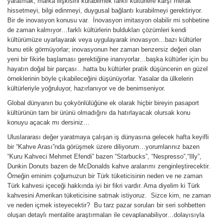
yaratmak, marka ilişkisini kurabilmek farklı kültürlere karşı merak
hissetmeyi, bilgi edinmeyi, duygusal bağlantı kurabilmeyi gerektiriyor.
Bir de inovasyon konusu var. İnovasyon imitasyon olabilir mi sohbetine
de zaman kalmıyor…farklı kültürlerin buldukları çözümleri kendi
kültürümüze uyarlayarak veya uygulayarak inovasyon…bazı kültürler
bunu etik görmüyorlar; inovasyonun her zaman benzersiz değeri olan
yeni bir fikirle başlaması gerektiğine inanıyorlar…başka kültürler için bu
hayatın doğal bir parçası…hatta bu kültürler pratik düşüncenin en güzel
örneklerinin böyle çıkabileceğini düşünüyorlar. Yasalar da ülkelerin
kültürleriyle yoğruluyor, hazırlanıyor ve de benimseniyor.
Global dünyanın bu çokyönlülüğüne ek olarak hiçbir bireyin pasaport
kültürünün tam bir ürünü olmadığını da hatırlayacak olursak konu
konuyu açacak mı dersiniz…
Uluslararası değer yaratmaya çalışan iş dünyasına gelecek hafta keyifli
bir “Kahve Arası”nda görüşmek üzere diliyorum…yorumlarınız bazen
“Kuru Kahveci Mehmet Efendi” bazen “Starbucks”, “Nespresso”,“Illy”,
Dunkin Donuts bazen de McDonalds kahve aralarımı zenginleştirecektir.
Örneğin eminim çoğumuzun bir Türk tüketicisinin neden ve ne zaman
Türk kahvesi içeceği hakkında iyi bir fikri vardır. Ama diyelim ki Türk
kahvesini Amerikan tüketicisine satmak istiyoruz. Sizce kim, ne zaman
ve neden içmek isteyecektir? Bu tarz pazar soruları bir seri sohbetten
oluşan detaylı mentalite araştırmaları ile cevaplanabiliyor…dolayısıyla