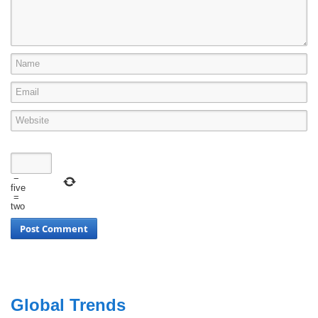
−
five
=
two
Global Trends