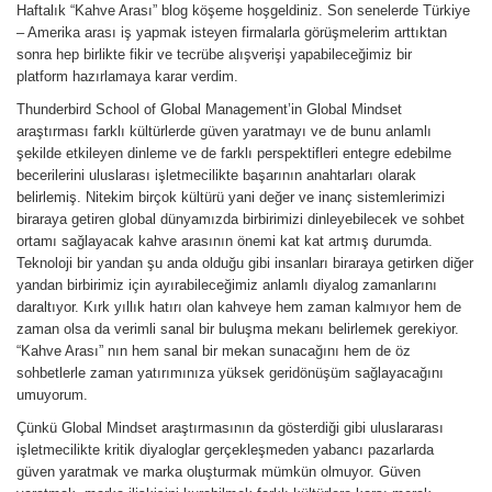
Haftalık “Kahve Arası” blog köşeme hoşgeldiniz. Son senelerde Türkiye
– Amerika arası iş yapmak isteyen firmalarla görüşmelerim arttıktan
sonra hep birlikte fikir ve tecrübe alışverişi yapabileceğimiz bir
platform hazırlamaya karar verdim.
Thunderbird School of Global Management’in Global Mindset
araştırması farklı kültürlerde güven yaratmayı ve de bunu anlamlı
şekilde etkileyen dinleme ve de farklı perspektifleri entegre edebilme
becerilerini uluslarası işletmecilikte başarının anahtarları olarak
belirlemiş. Nitekim birçok kültürü yani değer ve inanç sistemlerimizi
biraraya getiren global dünyamızda birbirimizi dinleyebilecek ve sohbet
ortamı sağlayacak kahve arasının önemi kat kat artmış durumda.
Teknoloji bir yandan şu anda olduğu gibi insanları biraraya getirken diğer
yandan birbirimiz için ayırabileceğimiz anlamlı diyalog zamanlarını
daraltıyor. Kırk yıllık hatırı olan kahveye hem zaman kalmıyor hem de
zaman olsa da verimli sanal bir buluşma mekanı belirlemek gerekiyor.
“Kahve Arası” nın hem sanal bir mekan sunacağını hem de öz
sohbetlerle zaman yatırımınıza yüksek geridönüşüm sağlayacağını
umuyorum.
Çünkü Global Mindset araştırmasının da gösterdiği gibi uluslararası
işletmecilikte kritik diyaloglar gerçekleşmeden yabancı pazarlarda
güven yaratmak ve marka oluşturmak mümkün olmuyor. Güven