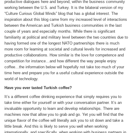
productive dialogues here and beyond, within the business community
working between the U.S. and Turkey. It is the bilateral version of my
“Culture Curious Global Minds” blog that has a global interest. The
inspiration about this blog came from my increased level of interactions
between the American and Turkish business communities in the last
couple of years and especially months. While there is significant
familiarity at political and military level between the two countries due to
having formed one of the longest NATO partnerships there is much
more room for learning at societal and cultural levels for increased and
productive collaborations. How similar is the love for competence and
competition for instance…and how different the way people enjoy
coffee…the information below will hopefully not take too much of your
time here and prepare you for a useful cultural experience outside the
world of technology.
Have you ever tasted Turkish coffee?
It’s a different coffee drinking experience that simply requires you to
take time either for yourself or with your conversation partner. It’s an
invaluable opportunity to learn and develop relationships. There are
machines now that allow you to grab and go. Yet you will find that the
unique flavor of the coffee will literally ask you to sit down and take a
little break. And this is likely to serve you well when working
internationally, and specifically, when working with business partners in